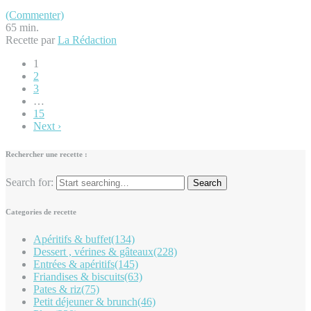
(Commenter)
65 min.
Recette par
La Rédaction
1
2
3
…
15
Next ›
Rechercher une recette :
Search for:
Categories de recette
Apéritifs & buffet
(134)
Dessert , vérines & gâteaux
(228)
Entrées & apéritifs
(145)
Friandises & biscuits
(63)
Pates & riz
(75)
Petit déjeuner & brunch
(46)