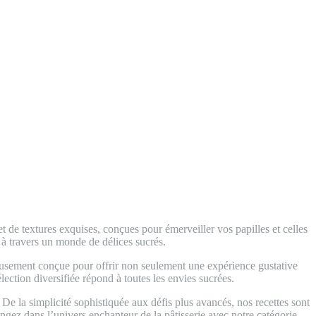
 de textures exquises, conçues pour émerveiller vos papilles et celles
 à travers un monde de délices sucrés.
leusement conçue pour offrir non seulement une expérience gustative
lection diversifiée répond à toutes les envies sucrées.
De la simplicité sophistiquée aux défis plus avancés, nos recettes sont
gez dans l’univers enchanteur de la pâtisserie avec notre catégorie