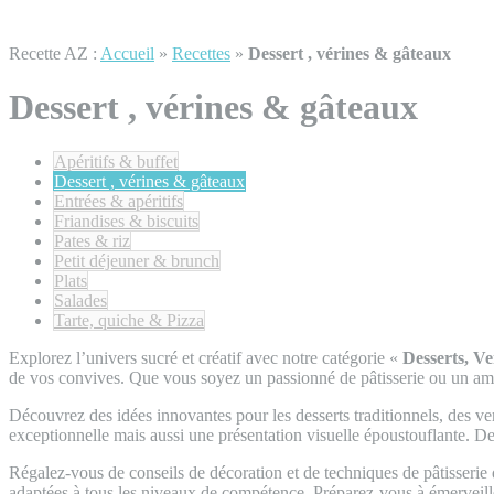
Recette AZ :
Accueil
»
Recettes
»
Dessert , vérines & gâteaux
Dessert , vérines & gâteaux
Apéritifs & buffet
Dessert , vérines & gâteaux
Entrées & apéritifs
Friandises & biscuits
Pates & riz
Petit déjeuner & brunch
Plats
Salades
Tarte, quiche & Pizza
Explorez l’univers sucré et créatif avec notre catégorie «
Desserts, V
de vos convives. Que vous soyez un passionné de pâtisserie ou un amat
Découvrez des idées innovantes pour les desserts traditionnels, des v
exceptionnelle mais aussi une présentation visuelle époustouflante. Des
Régalez-vous de conseils de décoration et de techniques de pâtisserie 
adaptées à tous les niveaux de compétence. Préparez-vous à émerveille