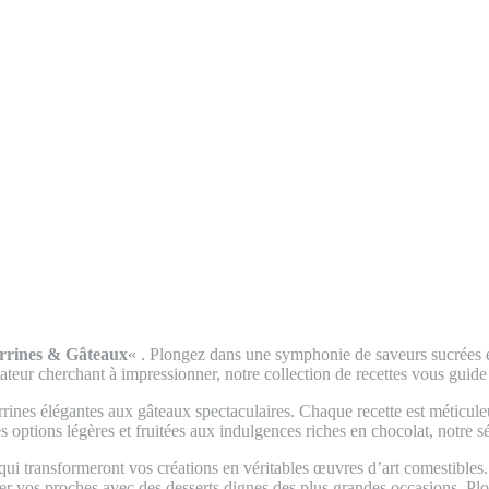
errines & Gâteaux
« . Plongez dans une symphonie de saveurs sucrées et
eur cherchant à impressionner, notre collection de recettes vous guide
errines élégantes aux gâteaux spectaculaires. Chaque recette est méticu
 options légères et fruitées aux indulgences riches en chocolat, notre sé
qui transformeront vos créations en véritables œuvres d’art comestibles. 
r vos proches avec des desserts dignes des plus grandes occasions. Plon