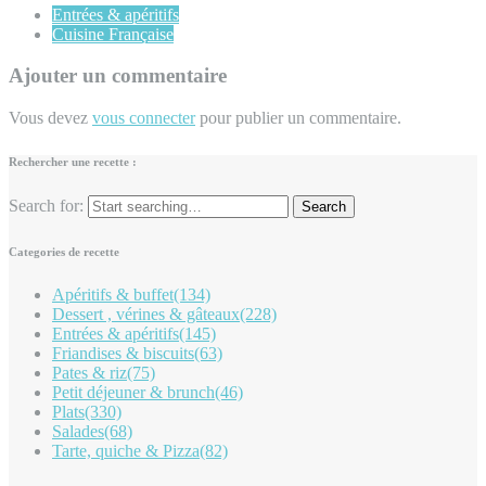
Entrées & apéritifs
Cuisine Française
Ajouter un commentaire
Vous devez
vous connecter
pour publier un commentaire.
Rechercher une recette :
Search for:
Categories de recette
Apéritifs & buffet
(134)
Dessert , vérines & gâteaux
(228)
Entrées & apéritifs
(145)
Friandises & biscuits
(63)
Pates & riz
(75)
Petit déjeuner & brunch
(46)
Plats
(330)
Salades
(68)
Tarte, quiche & Pizza
(82)