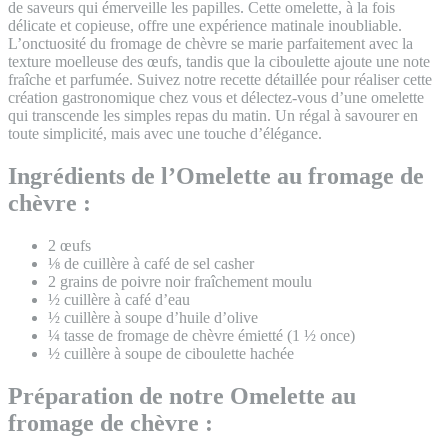
de saveurs qui émerveille les papilles. Cette omelette, à la fois
délicate et copieuse, offre une expérience matinale inoubliable.
L’onctuosité du fromage de chèvre se marie parfaitement avec la
texture moelleuse des œufs, tandis que la ciboulette ajoute une note
fraîche et parfumée. Suivez notre recette détaillée pour réaliser cette
création gastronomique chez vous et délectez-vous d’une omelette
qui transcende les simples repas du matin. Un régal à savourer en
toute simplicité, mais avec une touche d’élégance.
Ingrédients de l’Omelette au fromage de
chèvre :
2 œufs
⅛ de cuillère à café de sel casher
2 grains de poivre noir fraîchement moulu
½ cuillère à café d’eau
½ cuillère à soupe d’huile d’olive
¼ tasse de fromage de chèvre émietté (1 ½ once)
½ cuillère à soupe de ciboulette hachée
Préparation de notre Omelette au
fromage de chèvre :