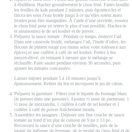
à ébullition. Hacher grossièrement le chou frisé. Faites bouillir
les feuilles de kale pendant 2 minutes, puis égouttez-les et
rincez-les sous l’eau froide jusqu’à ce qu’elles soient assez
froides pour être manipulées. À l’aide d’une serviette, essorez
le chou frisé pour en retirer le plus d’eau possible. Hachez-le
et assaisonnez-le de sel kosher et de poivre.
Préparez la sauce tomate : Pendant ce temps, émincer l’ail.
Dans une casserole froide, mélangez l’ail, l’huile d’olive, les
flocons de piment rouge (ou moins selon votre tolérance aux
épices) et une cuillère à café de sel kosher. Portez à feu
moyen-élevé, en remuant à mesure que le mélange se
réchauffe. Faire sauter pendant environ 30 secondes, puis
ajouter les tomates concassées.
Laisser mijoter pendant 5 à 10 minutes jusqu’à
épaississement. Retirer du feu et incorporer le jus de citron.
Préparez la garniture : Filtrer tout le liquide du fromage blanc
(le presser dans une passoire). Ajoutez ½ tasse de parmesan, 1
½ tasse de mozzarella, 1 cuillère à café de sel kosher et 1
cuillère à café de poivre fraîchement moulu.
Assemblez les lasagnes : Déposer une fine couche de sauce
tomate au fond d’un plat de cuisson de 9 po x 13 po.
Recouvrez la sauce d’une couche de nouilles, puis de la
moitié du mélange de fromage, de la moitié du chou frisé et de