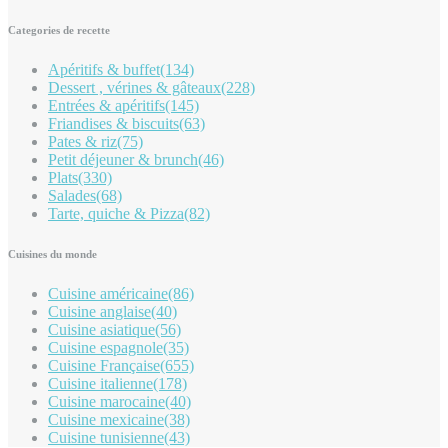
Categories de recette
Apéritifs & buffet
(134)
Dessert , vérines & gâteaux
(228)
Entrées & apéritifs
(145)
Friandises & biscuits
(63)
Pates & riz
(75)
Petit déjeuner & brunch
(46)
Plats
(330)
Salades
(68)
Tarte, quiche & Pizza
(82)
Cuisines du monde
Cuisine américaine
(86)
Cuisine anglaise
(40)
Cuisine asiatique
(56)
Cuisine espagnole
(35)
Cuisine Française
(655)
Cuisine italienne
(178)
Cuisine marocaine
(40)
Cuisine mexicaine
(38)
Cuisine tunisienne
(43)