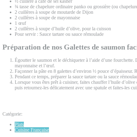
½ cuillère à café de sel kasher
¾ tasse de chapelure ordinaire panko ou grossière (ou chapelur
2 cuillères à soupe de moutarde de Dijon
2 cuillères à soupe de mayonnaise
1 œuf
2 cuillères à soupe d’huile d’olive, pour la cuisson
Pour servir : Sauce tartare ou sauce rémoulade
Préparation de nos Galettes de saumon faci
Égoutter le saumon et le déchiqueter à l’aide d’une fourchette. 
mayonnaise et l’œuf.
Façonner la pâte en 8 galettes d’environ ½ pouce d’épaisseur. Ré
Pendant ce temps, préparer la sauce tartare ou la sauce rémoula
Lorsque vous êtes prêt à cuisiner, faites chauffer l’huile d’oliv
puis retournez-les délicatement avec une spatule et faites-les cu
Catégorie:
Plats
Cuisine Française