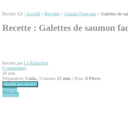
Recette AZ :
Accueil
»
Recettes
»
Cuisine Française
»
Galettes de sa
Recette :
Galettes de saumon fac
Recette par
La Rédaction
(Commenter)
30 min.
Préparation:
5 min.
|
Cuisson:
25 min.
|
Pour:
8 Pièces
Ajouter aux favoris
Partager
Imprimer