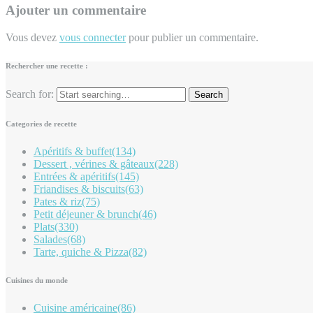
Ajouter un commentaire
Vous devez
vous connecter
pour publier un commentaire.
Rechercher une recette :
Search for:
Categories de recette
Apéritifs & buffet
(134)
Dessert , vérines & gâteaux
(228)
Entrées & apéritifs
(145)
Friandises & biscuits
(63)
Pates & riz
(75)
Petit déjeuner & brunch
(46)
Plats
(330)
Salades
(68)
Tarte, quiche & Pizza
(82)
Cuisines du monde
Cuisine américaine
(86)