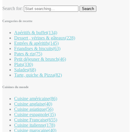
Search for:
Categories de recette
Apéritifs & buffet
(134)
Dessert , vérines & gâteaux
(228)
Entrées & apéritifs
(145)
Friandises & biscuits
(63)
Pates & riz
(75)
Petit déjeuner & brunch
(46)
Plats
(330)
Salades
(68)
Tarte, quiche & Pizza
(82)
Cuisines du monde
Cuisine américaine
(86)
Cuisine anglaise
(40)
Cuisine asiatique
(56)
Cuisine espagnole
(35)
Cuisine Française
(655)
Cuisine italienne
(178)
Cuisine marocaine
(40)