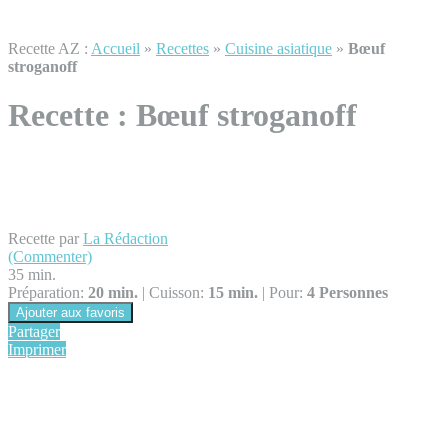
Recette AZ :
Accueil
»
Recettes
»
Cuisine asiatique
»
Bœuf
stroganoff
Recette :
Bœuf stroganoff
Recette par
La Rédaction
(Commenter)
35 min.
Préparation:
20 min.
|
Cuisson:
15 min.
|
Pour:
4 Personnes
Ajouter aux favoris
Partager
Imprimer