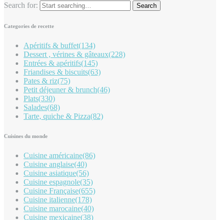
Search for:
Categories de recette
Apéritifs & buffet
(134)
Dessert , vérines & gâteaux
(228)
Entrées & apéritifs
(145)
Friandises & biscuits
(63)
Pates & riz
(75)
Petit déjeuner & brunch
(46)
Plats
(330)
Salades
(68)
Tarte, quiche & Pizza
(82)
Cuisines du monde
Cuisine américaine
(86)
Cuisine anglaise
(40)
Cuisine asiatique
(56)
Cuisine espagnole
(35)
Cuisine Française
(655)
Cuisine italienne
(178)
Cuisine marocaine
(40)
Cuisine mexicaine
(38)