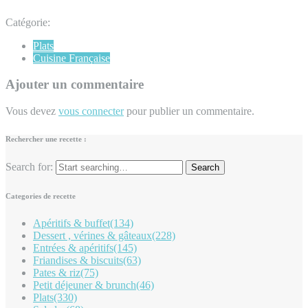
Catégorie:
Plats
Cuisine Française
Ajouter un commentaire
Vous devez
vous connecter
pour publier un commentaire.
Rechercher une recette :
Search for:
Categories de recette
Apéritifs & buffet
(134)
Dessert , vérines & gâteaux
(228)
Entrées & apéritifs
(145)
Friandises & biscuits
(63)
Pates & riz
(75)
Petit déjeuner & brunch
(46)
Plats
(330)