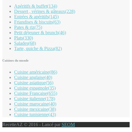
Apéritifs & buffet
(134)
Dessert , vérines & gâteaux
(228)
Entrées & apéritifs
(145)
Friandises & biscuits
(63)
Pates & riz
(75)
Petit déjeuner & brunch
(46)
Plats
(330)
Salades
(68)
Tarte, quiche & Pizza
(82)
Cuisines du monde
Cuisine américaine
(86)
Cuisine anglaise
(40)
Cuisine asiatique
(56)
Cuisine espagnole
(35)
Cuisine Française
(655)
Cuisine italienne
(178)
Cuisine marocaine
(40)
Cuisine mexicaine
(38)
Cuisine tunisienne
(43)
RecetteAZ © 2016 - Lancé par
SEOM