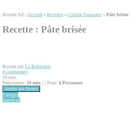
Recette AZ :
Accueil
»
Recettes
»
Cuisine Française
»
Pâte brisée
Recette :
Pâte brisée
Recette par
La Rédaction
(Commenter)
10 min.
Préparation:
10 min.
|
|
Pour:
4 Personnes
Ajouter aux favoris
Partager
Imprimer