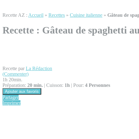
Recette AZ :
Accueil
»
Recettes
»
Cuisine italienne
»
Gâteau de spag
Recette :
Gâteau de spaghetti a
Recette par
La Rédaction
(Commenter)
1h 20min.
Préparation:
20 min.
|
Cuisson:
1h
|
Pour:
4 Personnes
Ajouter aux favoris
Partager
Imprimer