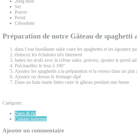
200g thon
Sel
Poivre
Persil
Ciboulette
Préparation de notre Gâteau de spaghetti a
dans l’eau bouillante salée cuire les spaghettis et les égouttez par
émincez les échalotes très finement
battez les œufs avec la crème salez, poivrez, ajoutez le persil ain
Préchauffez le four à 180°
Ajoutez les spaghettis a la préparation et la versez dans un plat 
Ajoutez ou dessus le fromage râpé
Dans un bain marie faites cuire le gâteau pendant une heure
Catégorie:
Pates & riz
Cuisine italienne
Ajouter un commentaire