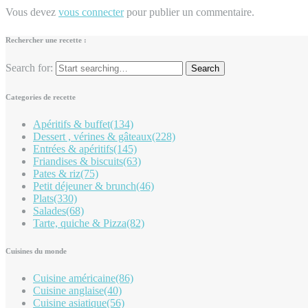
Vous devez
vous connecter
pour publier un commentaire.
Rechercher une recette :
Search for:
Categories de recette
Apéritifs & buffet
(134)
Dessert , vérines & gâteaux
(228)
Entrées & apéritifs
(145)
Friandises & biscuits
(63)
Pates & riz
(75)
Petit déjeuner & brunch
(46)
Plats
(330)
Salades
(68)
Tarte, quiche & Pizza
(82)
Cuisines du monde
Cuisine américaine
(86)
Cuisine anglaise
(40)
Cuisine asiatique
(56)