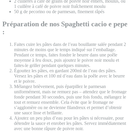
2 cuillères à café de grains de poivre noir entiers, moulus, ou
1 cuillère à café de poivre noir fraîchement moulu
50 g de pecorino ou de parmesan, finement râpés
Préparation de nos Spaghetti cacio e pepe
:
Faites cuire les pâtes dans de l’eau bouillante salée pendant 2
minutes de moins que le temps indiqué sur l’emballage.
Pendant ce temps, faites fondre le beurre dans une poêle
moyenne à feu doux, puis ajoutez le poivre noir moulu et
faites-le griller pendant quelques minutes.
Égouttez les pâtes, en gardant 200ml de l’eau des pâtes.
Versez les pâtes et 100 ml d’eau dans la poêle avec le beurre
et le poivre.
Mélangez brièvement, puis éparpillez le parmesan
uniformément, mais ne remuez pas – attendez que le fromage
fonde pendant 30 secondes, puis une fois fondu, mélangez le
tout et remuez ensemble. Cela évite que le fromage ne
s’agglomère ou ne devienne filandreux et permet d’obtenir
une sauce lisse et brillante.
Ajoutez un peu plus d’eau pour les pâtes si nécessaire, pour
détendre la sauce et enrober les pâtes. Servez immédiatement
avec une bonne râpure de poivre noir.