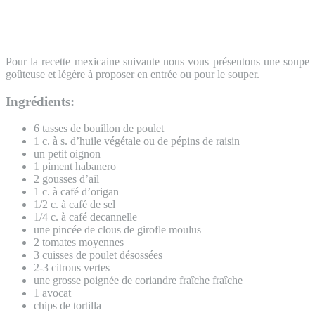
Pour la recette mexicaine suivante nous vous présentons une soupe
goûteuse et légère à proposer en entrée ou pour le souper.
Ingrédients:
6 tasses de bouillon de poulet
1 c. à s. d’huile végétale ou de pépins de raisin
un petit oignon
1 piment habanero
2 gousses d’ail
1 c. à café d’origan
1/2 c. à café de sel
1/4 c. à café decannelle
une pincée de clous de girofle moulus
2 tomates moyennes
3 cuisses de poulet désossées
2-3 citrons vertes
une grosse poignée de coriandre fraîche fraîche
1 avocat
chips de tortilla