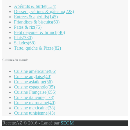
Apéritifs & buffet
(134)
Dessert , vérines & gâteaux
(228)
Entrées & apéritifs
(145)
Friandises & biscuits
(63)
Pates & riz
(75)
Petit déjeuner & brunch
(46)
Plats
(330)
Salades
(68)
Tarte, quiche & Pizza
(82)
Cuisines du monde
Cuisine américaine
(86)
Cuisine anglaise
(40)
Cuisine asiatique
(56)
Cuisine espagnole
(35)
Cuisine Française
(655)
Cuisine italienne
(178)
Cuisine marocaine
(40)
Cuisine mexicaine
(38)
Cuisine tunisienne
(43)
RecetteAZ © 2016 - Lancé par
SEOM