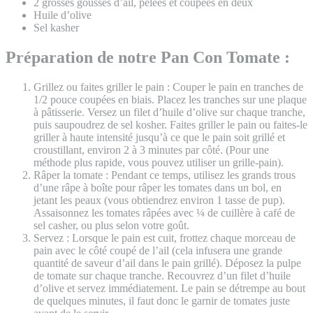
2 grosses gousses d’ail, pelées et coupées en deux
Huile d’olive
Sel kasher
Préparation de notre Pan Con Tomate :
Grillez ou faites griller le pain : Couper le pain en tranches de
1/2 pouce coupées en biais. Placez les tranches sur une plaque
à pâtisserie. Versez un filet d’huile d’olive sur chaque tranche,
puis saupoudrez de sel kosher. Faites griller le pain ou faites-le
griller à haute intensité jusqu’à ce que le pain soit grillé et
croustillant, environ 2 à 3 minutes par côté. (Pour une
méthode plus rapide, vous pouvez utiliser un grille-pain).
Râper la tomate : Pendant ce temps, utilisez les grands trous
d’une râpe à boîte pour râper les tomates dans un bol, en
jetant les peaux (vous obtiendrez environ 1 tasse de pup).
Assaisonnez les tomates râpées avec ¼ de cuillère à café de
sel casher, ou plus selon votre goût.
Servez : Lorsque le pain est cuit, frottez chaque morceau de
pain avec le côté coupé de l’ail (cela infusera une grande
quantité de saveur d’ail dans le pain grillé). Déposez la pulpe
de tomate sur chaque tranche. Recouvrez d’un filet d’huile
d’olive et servez immédiatement. Le pain se détrempe au bout
de quelques minutes, il faut donc le garnir de tomates juste