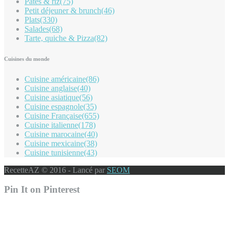
Pates & riz
(75)
Petit déjeuner & brunch
(46)
Plats
(330)
Salades
(68)
Tarte, quiche & Pizza
(82)
Cuisines du monde
Cuisine américaine
(86)
Cuisine anglaise
(40)
Cuisine asiatique
(56)
Cuisine espagnole
(35)
Cuisine Française
(655)
Cuisine italienne
(178)
Cuisine marocaine
(40)
Cuisine mexicaine
(38)
Cuisine tunisienne
(43)
RecetteAZ © 2016 - Lancé par
SEOM
Pin It on Pinterest