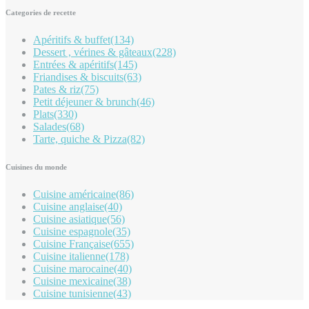
Categories de recette
Apéritifs & buffet
(134)
Dessert , vérines & gâteaux
(228)
Entrées & apéritifs
(145)
Friandises & biscuits
(63)
Pates & riz
(75)
Petit déjeuner & brunch
(46)
Plats
(330)
Salades
(68)
Tarte, quiche & Pizza
(82)
Cuisines du monde
Cuisine américaine
(86)
Cuisine anglaise
(40)
Cuisine asiatique
(56)
Cuisine espagnole
(35)
Cuisine Française
(655)
Cuisine italienne
(178)
Cuisine marocaine
(40)
Cuisine mexicaine
(38)
Cuisine tunisienne
(43)