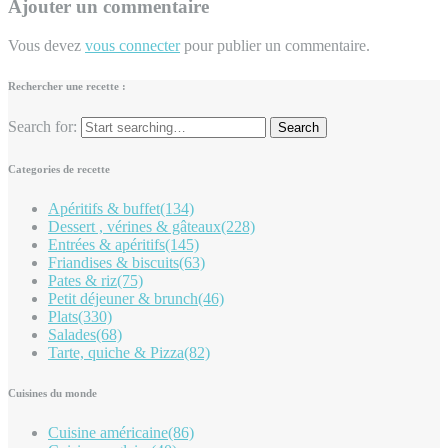
Ajouter un commentaire
Vous devez
vous connecter
pour publier un commentaire.
Rechercher une recette :
Search for:
Categories de recette
Apéritifs & buffet
(134)
Dessert , vérines & gâteaux
(228)
Entrées & apéritifs
(145)
Friandises & biscuits
(63)
Pates & riz
(75)
Petit déjeuner & brunch
(46)
Plats
(330)
Salades
(68)
Tarte, quiche & Pizza
(82)
Cuisines du monde
Cuisine américaine
(86)