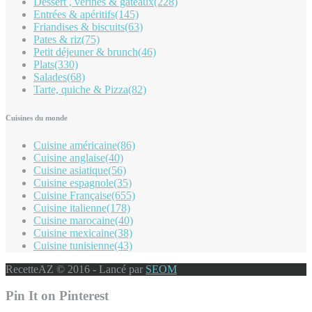
Dessert , vérines & gâteaux
(228)
Entrées & apéritifs
(145)
Friandises & biscuits
(63)
Pates & riz
(75)
Petit déjeuner & brunch
(46)
Plats
(330)
Salades
(68)
Tarte, quiche & Pizza
(82)
Cuisines du monde
Cuisine américaine
(86)
Cuisine anglaise
(40)
Cuisine asiatique
(56)
Cuisine espagnole
(35)
Cuisine Française
(655)
Cuisine italienne
(178)
Cuisine marocaine
(40)
Cuisine mexicaine
(38)
Cuisine tunisienne
(43)
RecetteAZ © 2016 - Lancé par
SEOM
Pin It on Pinterest