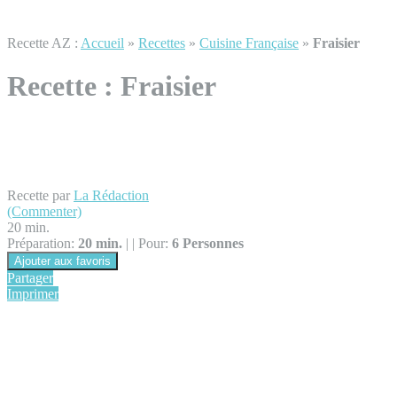
Recette AZ :
Accueil
»
Recettes
»
Cuisine Française
»
Fraisier
Recette :
Fraisier
Recette par
La Rédaction
(Commenter)
20 min.
Préparation:
20 min.
|
|
Pour:
6 Personnes
Ajouter aux favoris
Partager
Imprimer