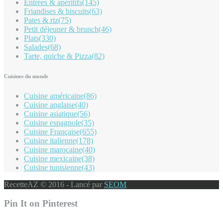
Entrées & apéritifs
(145)
Friandises & biscuits
(63)
Pates & riz
(75)
Petit déjeuner & brunch
(46)
Plats
(330)
Salades
(68)
Tarte, quiche & Pizza
(82)
Cuisines du monde
Cuisine américaine
(86)
Cuisine anglaise
(40)
Cuisine asiatique
(56)
Cuisine espagnole
(35)
Cuisine Française
(655)
Cuisine italienne
(178)
Cuisine marocaine
(40)
Cuisine mexicaine
(38)
Cuisine tunisienne
(43)
RecetteAZ © 2016 - Lancé par
SEOM
Pin It on Pinterest