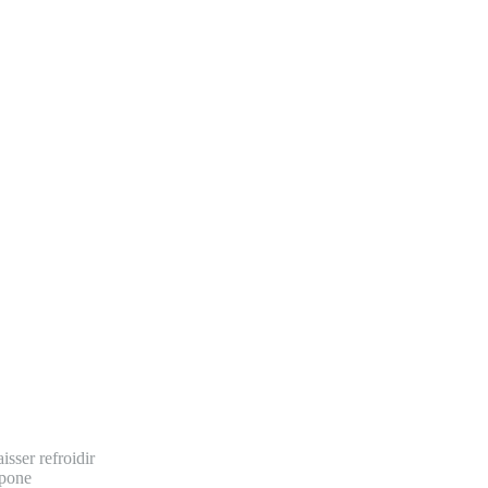
isser refroidir
rpone