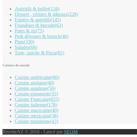
Apéritifs & buffet
(134)
Dessert , vérines & gâteaux
(228)
Entrées & apéritifs
(145)
Friandises & biscuits
(63)
Pates & riz
(75)
Petit déjeuner & brunch
(46)
Plats
(330)
Salades
(68)
Tarte, quiche & Pizza
(82)
Cuisines du monde
Cuisine américaine
(86)
Cuisine anglaise
(40)
Cuisine asiatique
(56)
Cuisine espagnole
(35)
Cuisine Française
(655)
Cuisine italienne
(178)
Cuisine marocaine
(40)
Cuisine mexicaine
(38)
Cuisine tunisienne
(43)
RecetteAZ © 2016 - Lancé par
SEOM