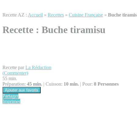
Recette AZ :
Accueil
»
Recettes
»
Cuisine Française
»
Buche tirami
Recette :
Buche tiramisu
Recette par
La Rédaction
(Commenter)
55 min.
Préparation:
45 min.
|
Cuisson:
10 min.
|
Pour:
8 Personnes
Ajouter aux favoris
Partager
Imprimer