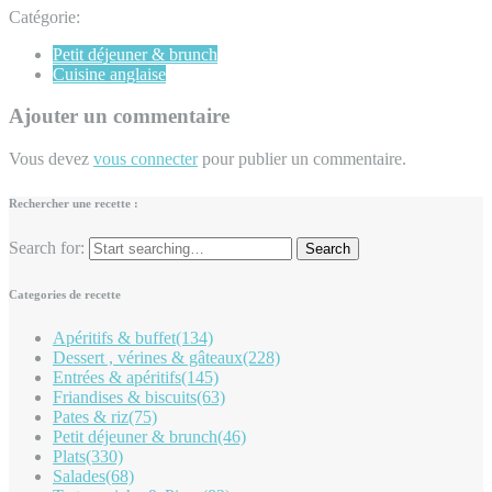
Catégorie:
Petit déjeuner & brunch
Cuisine anglaise
Ajouter un commentaire
Vous devez
vous connecter
pour publier un commentaire.
Rechercher une recette :
Search for:
Categories de recette
Apéritifs & buffet
(134)
Dessert , vérines & gâteaux
(228)
Entrées & apéritifs
(145)
Friandises & biscuits
(63)
Pates & riz
(75)
Petit déjeuner & brunch
(46)
Plats
(330)
Salades
(68)