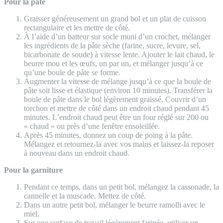
Pour la pâte
Graisser généreusement un grand bol et un plat de cuisson
rectangulaire et les mettre de côté.
À l’aide d’un batteur sur socle muni d’un crochet, mélanger
les ingrédients de la pâte sèche (farine, sucre, levure, sel,
bicarbonate de soude) à vitesse lente. Ajouter le lait chaud, le
beurre mou et les œufs, un par un, et mélanger jusqu’à ce
qu’une boule de pâte se forme.
Augmenter la vitesse de mélange jusqu’à ce que la boule de
pâte soit lisse et élastique (environ 10 minutes). Transférer la
boule de pâte dans le bol légèrement graissé. Couvrir d’un
torchon et mettre de côté dans un endroit chaud pendant 45
minutes. L’endroit chaud peut être un four réglé sur 200 ou
« chaud » ou près d’une fenêtre ensoleillée.
Après 45 minutes, donnez un coup de poing à la pâte.
Mélangez et retournez-la avec vos mains et laissez-la reposer
à nouveau dans un endroit chaud.
Pour la garniture
Pendant ce temps, dans un petit bol, mélangez la cassonade, la
cannelle et la muscade. Mettez de côté.
Dans un autre petit bol, mélanger le beurre ramolli avec le
miel.
Sur une surface de travail légèrement farinée, utiliser un