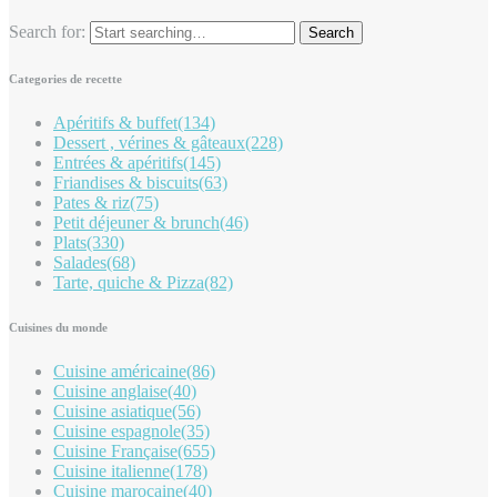
Search for:
Categories de recette
Apéritifs & buffet
(134)
Dessert , vérines & gâteaux
(228)
Entrées & apéritifs
(145)
Friandises & biscuits
(63)
Pates & riz
(75)
Petit déjeuner & brunch
(46)
Plats
(330)
Salades
(68)
Tarte, quiche & Pizza
(82)
Cuisines du monde
Cuisine américaine
(86)
Cuisine anglaise
(40)
Cuisine asiatique
(56)
Cuisine espagnole
(35)
Cuisine Française
(655)
Cuisine italienne
(178)
Cuisine marocaine
(40)