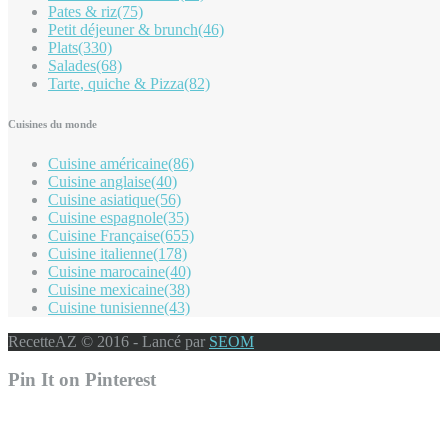
Pates & riz
(75)
Petit déjeuner & brunch
(46)
Plats
(330)
Salades
(68)
Tarte, quiche & Pizza
(82)
Cuisines du monde
Cuisine américaine
(86)
Cuisine anglaise
(40)
Cuisine asiatique
(56)
Cuisine espagnole
(35)
Cuisine Française
(655)
Cuisine italienne
(178)
Cuisine marocaine
(40)
Cuisine mexicaine
(38)
Cuisine tunisienne
(43)
RecetteAZ © 2016 - Lancé par
SEOM
Pin It on Pinterest