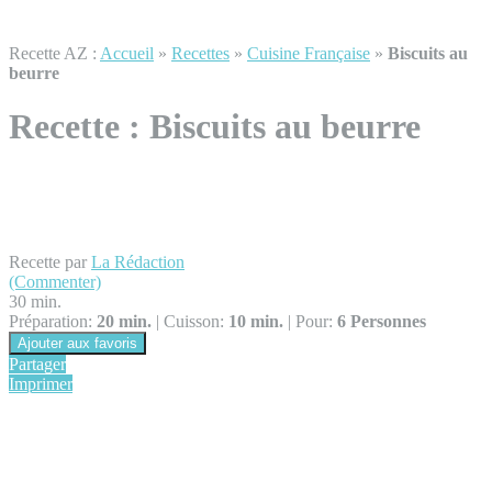
Recette AZ :
Accueil
»
Recettes
»
Cuisine Française
»
Biscuits au
beurre
Recette :
Biscuits au beurre
Recette par
La Rédaction
(Commenter)
30 min.
Préparation:
20 min.
|
Cuisson:
10 min.
|
Pour:
6 Personnes
Ajouter aux favoris
Partager
Imprimer