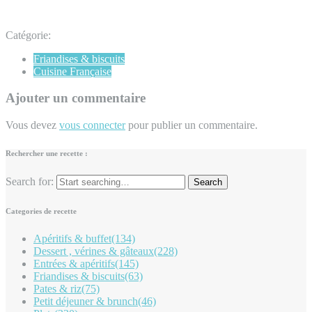
Catégorie:
Friandises & biscuits
Cuisine Française
Ajouter un commentaire
Vous devez
vous connecter
pour publier un commentaire.
Rechercher une recette :
Search for:
Categories de recette
Apéritifs & buffet
(134)
Dessert , vérines & gâteaux
(228)
Entrées & apéritifs
(145)
Friandises & biscuits
(63)
Pates & riz
(75)
Petit déjeuner & brunch
(46)