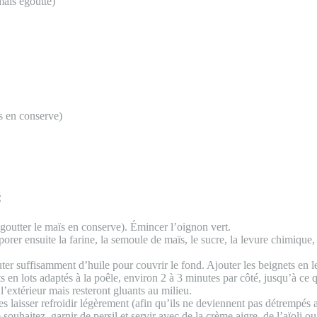
maïs égoutté)
ïs en conserve)
:
égoutter le maïs en conserve). Émincer l’oignon vert.
porer ensuite la farine, la semoule de maïs, le sucre, la levure chimique,
r suffisamment d’huile pour couvrir le fond. Ajouter les beignets en le
ts en lots adaptés à la poêle, environ 2 à 3 minutes par côté, jusqu’à ce q
 l’extérieur mais resteront gluants au milieu.
ur les laisser refroidir légèrement (afin qu’ils ne deviennent pas détre
le souhaitez, garnir de persil et servir avec de la crème aigre, de l’aïoli