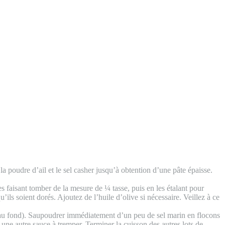
 la poudre d’ail et le sel casher jusqu’à obtention d’une pâte épaisse.
s faisant tomber de la mesure de ¼ tasse, puis en les étalant pour
u’ils soient dorés. Ajoutez de l’huile d’olive si nécessaire. Veillez à ce
mpés au fond). Saupoudrer immédiatement d’un peu de sel marin en flocons
 ou une autre sauce à tremper. Terminer la cuisson des autres lots de