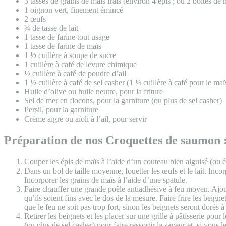
3 tasses de grains de maïs frais (environ 4 épis ; ou 2 boîtes de 
1 oignon vert, finement émincé
2 œufs
¾ de tasse de lait
1 tasse de farine tout usage
1 tasse de farine de maïs
1 ½ cuillère à soupe de sucre
1 cuillère à café de levure chimique
½ cuillère à café de poudre d’ail
1 ½ cuillère à café de sel casher (1 ¼ cuillère à café pour le ma
Huile d’olive ou huile neutre, pour la friture
Sel de mer en flocons, pour la garniture (ou plus de sel casher)
Persil, pour la garniture
Crème aigre ou aïoli à l’ail, pour servir
Préparation de nos Croquettes de saumon 
Couper les épis de maïs à l’aide d’un couteau bien aiguisé (ou 
Dans un bol de taille moyenne, fouetter les œufs et le lait. Incor
Incorporer les grains de maïs à l’aide d’une spatule.
Faire chauffer une grande poêle antiadhésive à feu moyen. Ajoute
qu’ils soient fins avec le dos de la mesure. Faire frire les beigne
que le feu ne soit pas trop fort, sinon les beignets seront dorés à
Retirer les beignets et les placer sur une grille à pâtisserie po
(ou plus de sel casher) pour faire ressortir la saveur et, si vous 