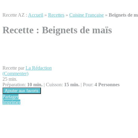
Recette AZ :
Accueil
»
Recettes
»
Cuisine Française
»
Beignets de m
Recette :
Beignets de maïs
Recette par
La Rédaction
(Commenter)
25 min.
Préparation:
10 min.
|
Cuisson:
15 min.
|
Pour:
4 Personnes
Ajouter aux favoris
Partager
Imprimer