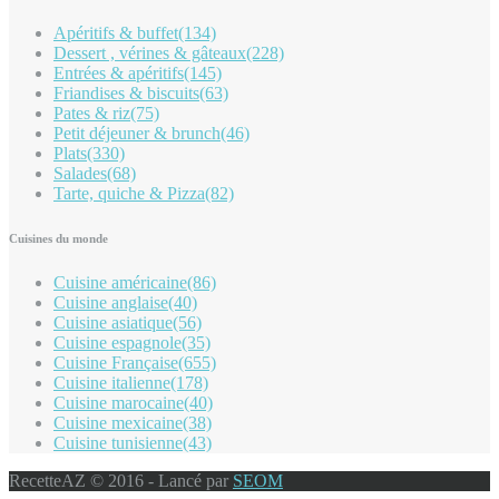
Apéritifs & buffet
(134)
Dessert , vérines & gâteaux
(228)
Entrées & apéritifs
(145)
Friandises & biscuits
(63)
Pates & riz
(75)
Petit déjeuner & brunch
(46)
Plats
(330)
Salades
(68)
Tarte, quiche & Pizza
(82)
Cuisines du monde
Cuisine américaine
(86)
Cuisine anglaise
(40)
Cuisine asiatique
(56)
Cuisine espagnole
(35)
Cuisine Française
(655)
Cuisine italienne
(178)
Cuisine marocaine
(40)
Cuisine mexicaine
(38)
Cuisine tunisienne
(43)
RecetteAZ © 2016 - Lancé par
SEOM