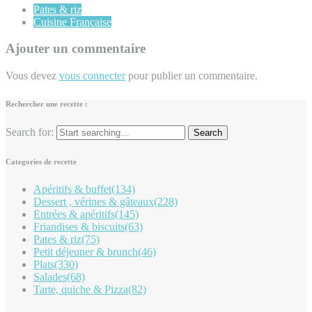
Pates & riz
Cuisine Française
Ajouter un commentaire
Vous devez
vous connecter
pour publier un commentaire.
Rechercher une recette :
Search for:
Categories de recette
Apéritifs & buffet
(134)
Dessert , vérines & gâteaux
(228)
Entrées & apéritifs
(145)
Friandises & biscuits
(63)
Pates & riz
(75)
Petit déjeuner & brunch
(46)
Plats
(330)
Salades
(68)
Tarte, quiche & Pizza
(82)