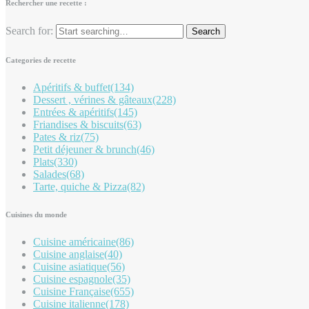
Rechercher une recette :
Search for:
Categories de recette
Apéritifs & buffet
(134)
Dessert , vérines & gâteaux
(228)
Entrées & apéritifs
(145)
Friandises & biscuits
(63)
Pates & riz
(75)
Petit déjeuner & brunch
(46)
Plats
(330)
Salades
(68)
Tarte, quiche & Pizza
(82)
Cuisines du monde
Cuisine américaine
(86)
Cuisine anglaise
(40)
Cuisine asiatique
(56)
Cuisine espagnole
(35)
Cuisine Française
(655)
Cuisine italienne
(178)