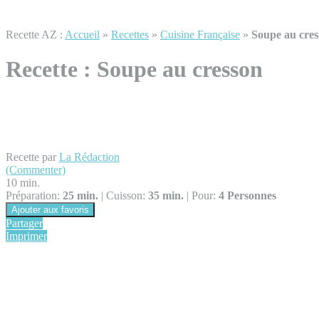
Recette AZ :
Accueil
»
Recettes
»
Cuisine Française
»
Soupe au cre
Recette :
Soupe au cresson
Recette par
La Rédaction
(Commenter)
10 min.
Préparation:
25 min.
|
Cuisson:
35 min.
|
Pour:
4 Personnes
Ajouter aux favoris
Partager
Imprimer