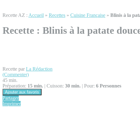
Recette AZ :
Accueil
»
Recettes
»
Cuisine Française
»
Blinis à la pa
Recette :
Blinis à la patate douc
Recette par
La Rédaction
(Commenter)
45 min.
Préparation:
15 min.
|
Cuisson:
30 min.
|
Pour:
6 Personnes
Ajouter aux favoris
Partager
Imprimer