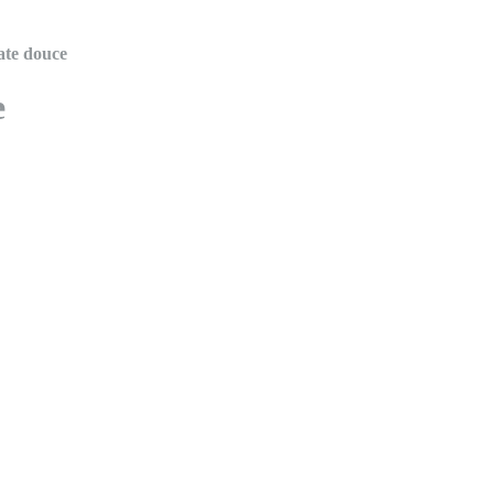
tate douce
e