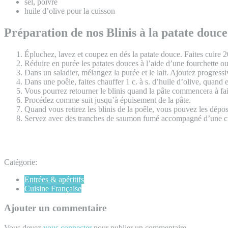
sel, poivre
huile d’olive pour la cuisson
Préparation de nos Blinis à la patate douce
Épluchez, lavez et coupez en dés la patate douce. Faites cuire 
Réduire en purée les patates douces à l’aide d’une fourchette ou
Dans un saladier, mélangez la purée et le lait. Ajoutez progressi
Dans une poêle, faites chauffer 1 c. à s. d’huile d’olive, quand 
Vous pourrez retourner le blinis quand la pâte commencera à faire
Procédez comme suit jusqu’à épuisement de la pâte.
Quand vous retirez les blinis de la poêle, vous pouvez les dépose
Servez avec des tranches de saumon fumé accompagné d’une crè
Catégorie:
Entrées & apéritifs
Cuisine Française
Ajouter un commentaire
Vous devez
vous connecter
pour publier un commentaire.