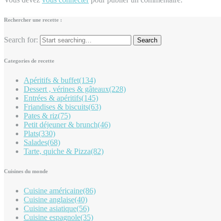
Rechercher une recette :
Search for:
Categories de recette
Apéritifs & buffet
(134)
Dessert , vérines & gâteaux
(228)
Entrées & apéritifs
(145)
Friandises & biscuits
(63)
Pates & riz
(75)
Petit déjeuner & brunch
(46)
Plats
(330)
Salades
(68)
Tarte, quiche & Pizza
(82)
Cuisines du monde
Cuisine américaine
(86)
Cuisine anglaise
(40)
Cuisine asiatique
(56)
Cuisine espagnole
(35)