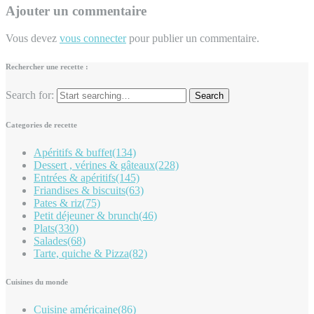
Ajouter un commentaire
Vous devez
vous connecter
pour publier un commentaire.
Rechercher une recette :
Search for:
Categories de recette
Apéritifs & buffet
(134)
Dessert , vérines & gâteaux
(228)
Entrées & apéritifs
(145)
Friandises & biscuits
(63)
Pates & riz
(75)
Petit déjeuner & brunch
(46)
Plats
(330)
Salades
(68)
Tarte, quiche & Pizza
(82)
Cuisines du monde
Cuisine américaine
(86)