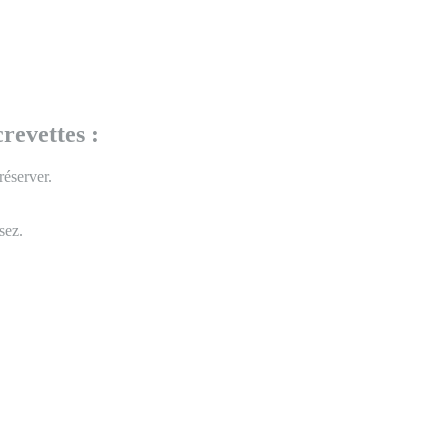
revettes :
réserver.
ssez.