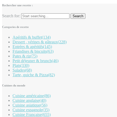
Rechercher une recette :
Search for:
Categories de recette
Apéritifs & buffet
(134)
Dessert , vérines & gâteaux
(228)
Entrées & apéritifs
(145)
Friandises & biscuits
(63)
Pates & riz
(75)
Petit déjeuner & brunch
(46)
Plats
(330)
Salades
(68)
Tarte, quiche & Pizza
(82)
Cuisines du monde
Cuisine américaine
(86)
Cuisine anglaise
(40)
Cuisine asiatique
(56)
Cuisine espagnole
(35)
Cuisine Française
(655)