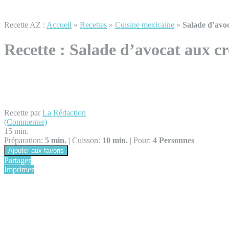
Recette AZ :
Accueil
»
Recettes
»
Cuisine mexicaine
»
Salade d’avoc
Recette :
Salade d’avocat aux cr
Recette par
La Rédaction
(Commenter)
15 min.
Préparation:
5 min.
|
Cuisson:
10 min.
|
Pour:
4 Personnes
Ajouter aux favoris
Partager
Imprimer