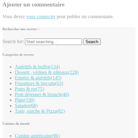
Ajouter un commentaire
Vous devez
vous connecter
pour publier un commentaire.
Rechercher une recette :
Search for:
Categories de recette
Apéritifs & buffet
(134)
Dessert , vérines & gâteaux
(228)
Entrées & apéritifs
(145)
Friandises & biscuits
(63)
Pates & riz
(75)
Petit déjeuner & brunch
(46)
Plats
(330)
Salades
(68)
Tarte, quiche & Pizza
(82)
Cuisines du monde
Cuisine américaine
(86)