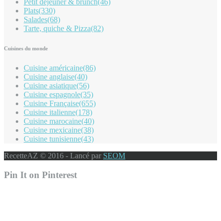
Petit déjeuner & brunch
(46)
Plats
(330)
Salades
(68)
Tarte, quiche & Pizza
(82)
Cuisines du monde
Cuisine américaine
(86)
Cuisine anglaise
(40)
Cuisine asiatique
(56)
Cuisine espagnole
(35)
Cuisine Française
(655)
Cuisine italienne
(178)
Cuisine marocaine
(40)
Cuisine mexicaine
(38)
Cuisine tunisienne
(43)
RecetteAZ © 2016 - Lancé par
SEOM
Pin It on Pinterest