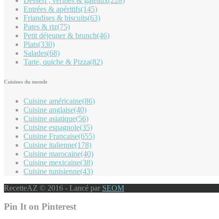
Dessert , vérines & gâteaux
(228)
Entrées & apéritifs
(145)
Friandises & biscuits
(63)
Pates & riz
(75)
Petit déjeuner & brunch
(46)
Plats
(330)
Salades
(68)
Tarte, quiche & Pizza
(82)
Cuisines du monde
Cuisine américaine
(86)
Cuisine anglaise
(40)
Cuisine asiatique
(56)
Cuisine espagnole
(35)
Cuisine Française
(655)
Cuisine italienne
(178)
Cuisine marocaine
(40)
Cuisine mexicaine
(38)
Cuisine tunisienne
(43)
RecetteAZ © 2016 - Lancé par
SEOM
Pin It on Pinterest