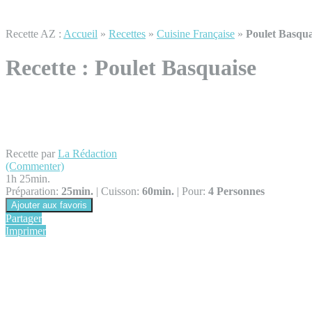
Recette AZ :
Accueil
»
Recettes
»
Cuisine Française
»
Poulet Basqua
Recette :
Poulet Basquaise
Recette par
La Rédaction
(Commenter)
1h 25min.
Préparation:
25min.
|
Cuisson:
60min.
|
Pour:
4 Personnes
Ajouter aux favoris
Partager
Imprimer