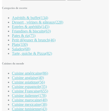
Categories de recette
Apéritifs & buffet
(134)
Dessert , vérines & gâteaux
(228)
Entrées & apéritifs
(145)
Friandises & biscuits
(63)
Pates & riz
(75)
Petit déjeuner & brunch
(46)
Plats
(330)
Salades
(68)
Tarte, quiche & Pizza
(82)
Cuisines du monde
Cuisine américaine
(86)
Cuisine anglaise
(40)
Cuisine asiatique
(56)
Cuisine espagnole
(35)
Cuisine Française
(655)
Cuisine italienne
(178)
Cuisine marocaine
(40)
Cuisine mexicaine
(38)
Cuisine tunisienne
(43)