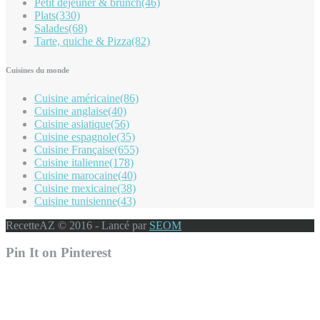
Petit déjeuner & brunch
(46)
Plats
(330)
Salades
(68)
Tarte, quiche & Pizza
(82)
Cuisines du monde
Cuisine américaine
(86)
Cuisine anglaise
(40)
Cuisine asiatique
(56)
Cuisine espagnole
(35)
Cuisine Française
(655)
Cuisine italienne
(178)
Cuisine marocaine
(40)
Cuisine mexicaine
(38)
Cuisine tunisienne
(43)
RecetteAZ © 2016 - Lancé par
SEOM
Pin It on Pinterest