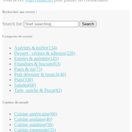
Rechercher une recette :
Search for:
Categories de recette
Apéritifs & buffet
(134)
Dessert , vérines & gâteaux
(228)
Entrées & apéritifs
(145)
Friandises & biscuits
(63)
Pates & riz
(75)
Petit déjeuner & brunch
(46)
Plats
(330)
Salades
(68)
Tarte, quiche & Pizza
(82)
Cuisines du monde
Cuisine américaine
(86)
Cuisine anglaise
(40)
Cuisine asiatique
(56)
Cuisine espagnole
(35)