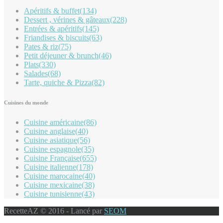
Apéritifs & buffet
(134)
Dessert , vérines & gâteaux
(228)
Entrées & apéritifs
(145)
Friandises & biscuits
(63)
Pates & riz
(75)
Petit déjeuner & brunch
(46)
Plats
(330)
Salades
(68)
Tarte, quiche & Pizza
(82)
Cuisines du monde
Cuisine américaine
(86)
Cuisine anglaise
(40)
Cuisine asiatique
(56)
Cuisine espagnole
(35)
Cuisine Française
(655)
Cuisine italienne
(178)
Cuisine marocaine
(40)
Cuisine mexicaine
(38)
Cuisine tunisienne
(43)
RecetteAZ © 2016 - Lancé par
SEOM