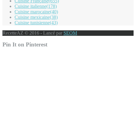
Cuisine Française
(655)
Cuisine italienne
(178)
Cuisine marocaine
(40)
Cuisine mexicaine
(38)
Cuisine tunisienne
(43)
RecetteAZ © 2016 - Lancé par
SEOM
Pin It on Pinterest