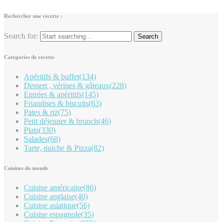
Rechercher une recette :
Search for:
Categories de recette
Apéritifs & buffet
(134)
Dessert , vérines & gâteaux
(228)
Entrées & apéritifs
(145)
Friandises & biscuits
(63)
Pates & riz
(75)
Petit déjeuner & brunch
(46)
Plats
(330)
Salades
(68)
Tarte, quiche & Pizza
(82)
Cuisines du monde
Cuisine américaine
(86)
Cuisine anglaise
(40)
Cuisine asiatique
(56)
Cuisine espagnole
(35)