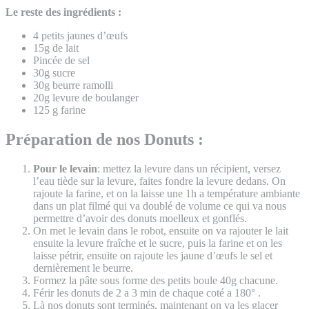
Le reste des ingrédients :
4 petits jaunes d’œufs
15g de lait
Pincée de sel
30g sucre
30g beurre ramolli
20g levure de boulanger
125 g farine
Préparation de nos Donuts :
Pour le levain
: mettez la levure dans un récipient, versez
l’eau tiède sur la levure, faites fondre la levure dedans. On
rajoute la farine, et on la laisse une 1h a température ambiante
dans un plat filmé qui va doublé de volume ce qui va nous
permettre d’avoir des donuts moelleux et gonflés.
On met le levain dans le robot, ensuite on va rajouter le lait
ensuite la levure fraîche et le sucre, puis la farine et on les
laisse pétrir, ensuite on rajoute les jaune d’œufs le sel et
dernièrement le beurre.
Formez la pâte sous forme des petits boule 40g chacune.
Férir les donuts de 2 a 3 min de chaque coté a 180° .
Là nos donuts sont terminés, maintenant on va les glacer