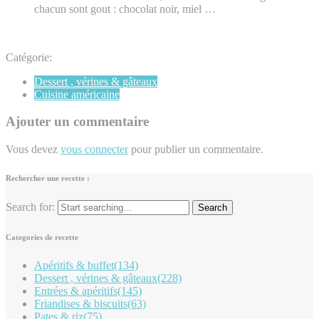
chacun sont gout : chocolat noir, miel …
Catégorie:
Dessert , vérines & gâteaux
Cuisine américaine
Ajouter un commentaire
Vous devez
vous connecter
pour publier un commentaire.
Rechercher une recette :
Search for:
Categories de recette
Apéritifs & buffet
(134)
Dessert , vérines & gâteaux
(228)
Entrées & apéritifs
(145)
Friandises & biscuits
(63)
Pates & riz
(75)