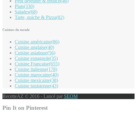
Petit déjeuner & brunch
(46)
Plats
(330)
Salades
(68)
Tarte, quiche & Pizza
(82)
Cuisines du monde
Cuisine américaine
(86)
Cuisine anglaise
(40)
Cuisine asiatique
(56)
Cuisine espagnole
(35)
Cuisine Française
(655)
Cuisine italienne
(178)
Cuisine marocaine
(40)
Cuisine mexicaine
(38)
Cuisine tunisienne
(43)
RecetteAZ © 2016 - Lancé par
SEOM
Pin It on Pinterest