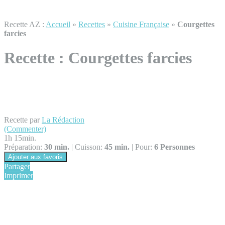
Recette AZ :
Accueil
»
Recettes
»
Cuisine Française
»
Courgettes
farcies
Recette :
Courgettes farcies
Recette par
La Rédaction
(Commenter)
1h 15min.
Préparation:
30 min.
|
Cuisson:
45 min.
|
Pour:
6 Personnes
Ajouter aux favoris
Partager
Imprimer