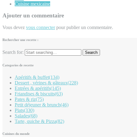
Cuisine mexicaine
Ajouter un commentaire
Vous devez
vous connecter
pour publier un commentaire.
Rechercher une recette :
Search for:
Categories de recette
Apéritifs & buffet
(134)
Dessert , vérines & gâteaux
(228)
Entrées & apéritifs
(145)
Friandises & biscuits
(63)
Pates & riz
(75)
Petit déjeuner & brunch
(46)
Plats
(330)
Salades
(68)
Tarte, quiche & Pizza
(82)
Cuisines du monde