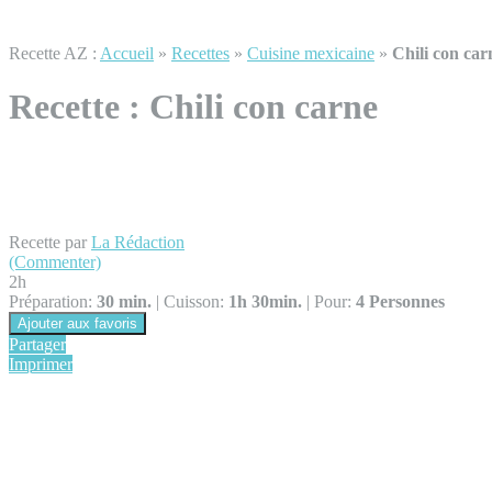
Recette AZ :
Accueil
»
Recettes
»
Cuisine mexicaine
»
Chili con car
Recette :
Chili con carne
Recette par
La Rédaction
(Commenter)
2h
Préparation:
30 min.
|
Cuisson:
1h 30min.
|
Pour:
4 Personnes
Ajouter aux favoris
Partager
Imprimer