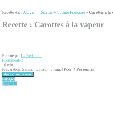
Recette AZ :
Accueil
»
Recettes
»
Cuisine Française
»
Carottes à la
Recette :
Carottes à la vapeur
Recette par
La Rédaction
(Commenter)
10 min.
Préparation:
5 min.
|
Cuisson:
5 min.
|
Pour:
4 Personnes
Ajouter aux favoris
Partager
Imprimer