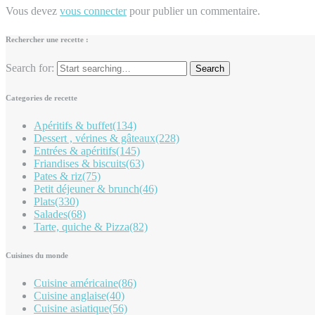
Vous devez
vous connecter
pour publier un commentaire.
Rechercher une recette :
Search for:
Categories de recette
Apéritifs & buffet
(134)
Dessert , vérines & gâteaux
(228)
Entrées & apéritifs
(145)
Friandises & biscuits
(63)
Pates & riz
(75)
Petit déjeuner & brunch
(46)
Plats
(330)
Salades
(68)
Tarte, quiche & Pizza
(82)
Cuisines du monde
Cuisine américaine
(86)
Cuisine anglaise
(40)
Cuisine asiatique
(56)