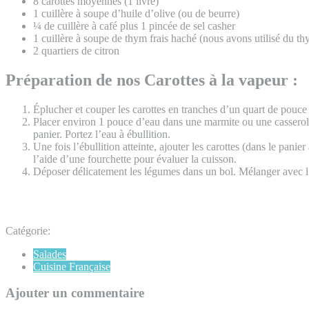
8 carottes moyennes (1 livre)
1 cuillère à soupe d’huile d’olive (ou de beurre)
¼ de cuillère à café plus 1 pincée de sel casher
1 cuillère à soupe de thym frais haché (nous avons utilisé du thy
2 quartiers de citron
Préparation de nos Carottes à la vapeur :
Éplucher et couper les carottes en tranches d’un quart de pouce 
Placer environ 1 pouce d’eau dans une marmite ou une casserole. 
panier. Portez l’eau à ébullition.
Une fois l’ébullition atteinte, ajouter les carottes (dans le pani
l’aide d’une fourchette pour évaluer la cuisson.
Déposer délicatement les légumes dans un bol. Mélanger avec l’hui
Catégorie:
Salades
Cuisine Française
Ajouter un commentaire