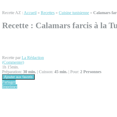
Recette AZ :
Accueil
»
Recettes
»
Cuisine tunisienne
»
Calamars farc
Recette :
Calamars farcis à la T
Recette par
La Rédaction
(Commenter)
1h 15min.
Préparation:
30 min.
|
Cuisson:
45 min.
|
Pour:
2 Personnes
Ajouter aux favoris
Partager
Imprimer