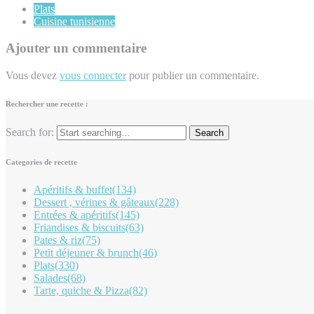
Plats
Cuisine tunisienne
Ajouter un commentaire
Vous devez
vous connecter
pour publier un commentaire.
Rechercher une recette :
Search for:
Categories de recette
Apéritifs & buffet
(134)
Dessert , vérines & gâteaux
(228)
Entrées & apéritifs
(145)
Friandises & biscuits
(63)
Pates & riz
(75)
Petit déjeuner & brunch
(46)
Plats
(330)
Salades
(68)
Tarte, quiche & Pizza
(82)