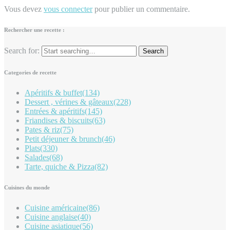
Vous devez
vous connecter
pour publier un commentaire.
Rechercher une recette :
Search for:
Categories de recette
Apéritifs & buffet
(134)
Dessert , vérines & gâteaux
(228)
Entrées & apéritifs
(145)
Friandises & biscuits
(63)
Pates & riz
(75)
Petit déjeuner & brunch
(46)
Plats
(330)
Salades
(68)
Tarte, quiche & Pizza
(82)
Cuisines du monde
Cuisine américaine
(86)
Cuisine anglaise
(40)
Cuisine asiatique
(56)