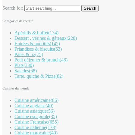
Search for:
Categories de recette
Apéritifs & buffet
(134)
Dessert , vérines & gâteaux
(228)
Entrées & apéritifs
(145)
Friandises & biscuits
(63)
Pates & riz
(75)
Petit déjeuner & brunch
(46)
Plats
(330)
Salades
(68)
Tarte, quiche & Pizza
(82)
Cuisines du monde
Cuisine américaine
(86)
Cuisine anglaise
(40)
Cuisine asiatique
(56)
Cuisine espagnole
(35)
Cuisine Française
(655)
Cuisine italienne
(178)
Cuisine marocaine
(40)