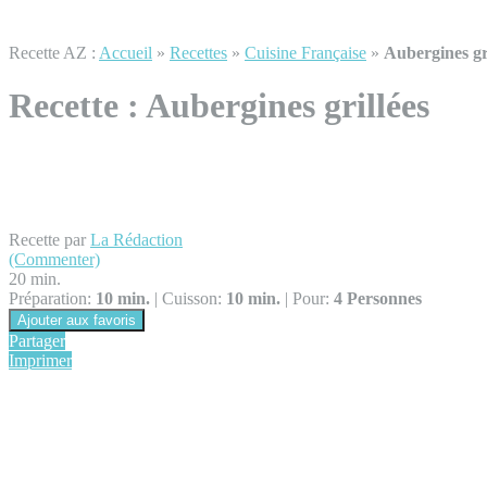
Recette AZ :
Accueil
»
Recettes
»
Cuisine Française
»
Aubergines gr
Recette :
Aubergines grillées
Recette par
La Rédaction
(Commenter)
20 min.
Préparation:
10 min.
|
Cuisson:
10 min.
|
Pour:
4 Personnes
Ajouter aux favoris
Partager
Imprimer