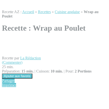
Recette AZ :
Accueil
»
Recettes
»
Cuisine anglaise
»
Wrap au
Poulet
Recette :
Wrap au Poulet
Recette par
La Rédaction
(Commenter)
25 min.
Préparation:
15 min.
|
Cuisson:
10 min.
|
Pour:
2 Portions
Ajouter aux favoris
Partager
Imprimer