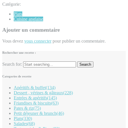
Catégorie:
Plats
Cuisine anglaise
Ajouter un commentaire
Vous devez
vous connecter
pour publier un commentaire.
Rechercher une recette :
Search for:
Categories de recette
Apéritifs & buffet
(134)
Dessert , vérines & gâteaux
(228)
Entrées & apéritifs
(145)
Friandises & biscuits
(63)
Pates & riz
(75)
Petit déjeuner & brunch
(46)
Plats
(330)
Salades
(68)