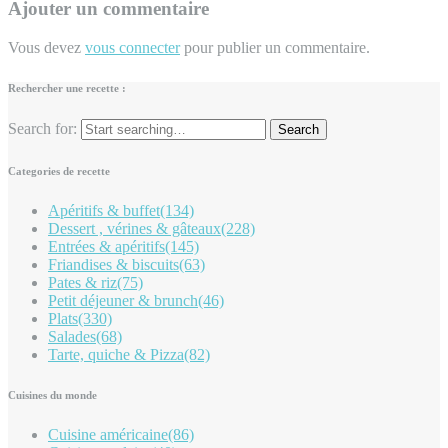
Ajouter un commentaire
Vous devez
vous connecter
pour publier un commentaire.
Rechercher une recette :
Search for:
Categories de recette
Apéritifs & buffet
(134)
Dessert , vérines & gâteaux
(228)
Entrées & apéritifs
(145)
Friandises & biscuits
(63)
Pates & riz
(75)
Petit déjeuner & brunch
(46)
Plats
(330)
Salades
(68)
Tarte, quiche & Pizza
(82)
Cuisines du monde
Cuisine américaine
(86)