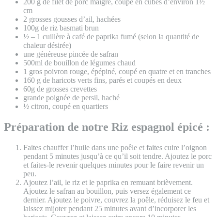
200 g de filet de porc maigre, coupé en cubes d’environ 1½
cm
2 grosses gousses d’ail, hachées
100g de riz basmati brun
½ – 1 cuillère à café de paprika fumé (selon la quantité de
chaleur désirée)
une généreuse pincée de safran
500ml de bouillon de légumes chaud
1 gros poivron rouge, épépiné, coupé en quatre et en tranches
160 g de haricots verts fins, parés et coupés en deux
60g de grosses crevettes
grande poignée de persil, haché
½ citron, coupé en quartiers
Préparation de notre Riz espagnol épicé :
Faites chauffer l’huile dans une poêle et faites cuire l’oignon
pendant 5 minutes jusqu’à ce qu’il soit tendre. Ajoutez le porc
et faites-le revenir quelques minutes pour le faire revenir un
peu.
Ajoutez l’ail, le riz et le paprika en remuant brièvement.
Ajoutez le safran au bouillon, puis versez également ce
dernier. Ajoutez le poivre, couvrez la poêle, réduisez le feu et
laissez mijoter pendant 25 minutes avant d’incorporer les