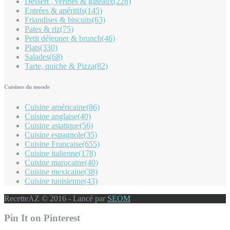
Dessert , vérines & gâteaux
(228)
Entrées & apéritifs
(145)
Friandises & biscuits
(63)
Pates & riz
(75)
Petit déjeuner & brunch
(46)
Plats
(330)
Salades
(68)
Tarte, quiche & Pizza
(82)
Cuisines du monde
Cuisine américaine
(86)
Cuisine anglaise
(40)
Cuisine asiatique
(56)
Cuisine espagnole
(35)
Cuisine Française
(655)
Cuisine italienne
(178)
Cuisine marocaine
(40)
Cuisine mexicaine
(38)
Cuisine tunisienne
(43)
RecetteAZ © 2016 - Lancé par
SEOM
Pin It on Pinterest