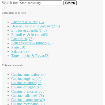
Search for:
Categories de recette
Apéritifs & buffet
(134)
Dessert , vérines & gâteaux
(228)
Entrées & apéritifs
(145)
Friandises & biscuits
(63)
Pates & riz
(75)
Petit déjeuner & brunch
(46)
Plats
(330)
Salades
(68)
Tarte, quiche & Pizza
(82)
Cuisines du monde
Cuisine américaine
(86)
Cuisine anglaise
(40)
Cuisine asiatique
(56)
Cuisine espagnole
(35)
Cuisine Française
(655)
Cuisine italienne
(178)
Cuisine marocaine
(40)
Cuisine mexicaine
(38)